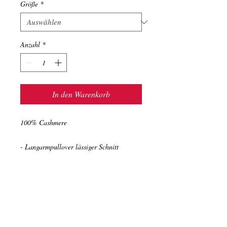
Größe
*
Anzahl
*
In den Warenkorb
100% Cashmere
- Langarmpullover lässiger Schnitt
- Rundhals Ausschnitt
- mit kuscheligem wording Motiv: "make
your move"
- Länge von Größe M entspricht 58 cm
- Kaschmirwolle, die nach dem The Good
Cashmere Standard® by AbTF zertifiziert